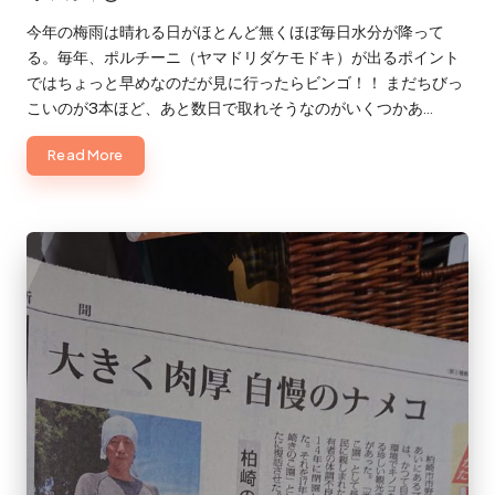
Posted
by
今年の梅雨は晴れる日がほとんど無くほぼ毎日水分が降って
る。毎年、ポルチーニ（ヤマドリダケモドキ）が出るポイント
ではちょっと早めなのだが見に行ったらビンゴ！！ まだちびっ
こいのが3本ほど、あと数日で取れそうなのがいくつかあ…
Read More