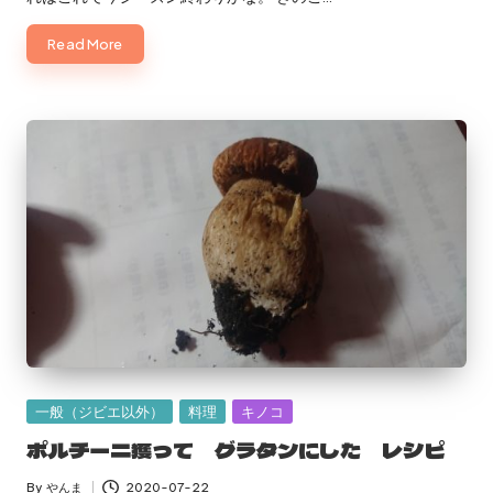
Read More
Posted
一般（ジビエ以外）
料理
キノコ
in
ポルチーニ獲って グラタンにした レシピ
By
やんま
2020-07-22