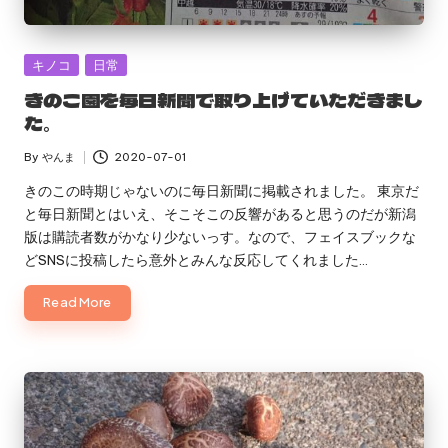
Posted
キノコ
日常
in
きのこ園を毎日新聞で取り上げていただきまし
た。
By
やんま
2020-07-01
Posted
by
きのこの時期じゃないのに毎日新聞に掲載されました。 東京だ
と毎日新聞とはいえ、そこそこの反響があると思うのだが新潟
版は購読者数がかなり少ないっす。なので、フェイスブックな
どSNSに投稿したら意外とみんな反応してくれました…
Read More