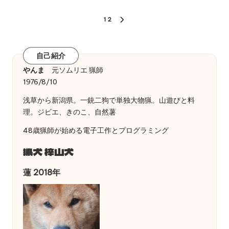
投
1
2
NEXT
稿
PAGE
の
自己紹介
ペ
やんま
元ソムリエ 猟師
1976/8/10
ー
浅草から新潟県。一銃二狗で単独大物猟。山遊びと料
ジ
理。ジビエ、きのこ、自然薯
送
48歳猟師が始める電子工作とプログラミング
り
猟犬 梓山犬
蓮 2018年