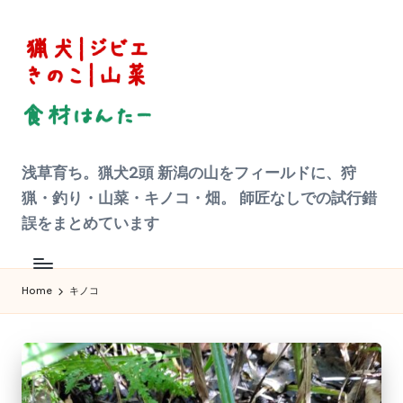
Skip
to
content
狩
浅草育ち。猟犬2頭 新潟の山をフィールドに、狩
猟
|
猟・釣り・山菜・キノコ・畑。 師匠なしでの試行錯
ジ
ビ
誤をまとめています
エ
料
理
食
材
Home
キノコ
ハ
ン
タ
ー
へ
の
道