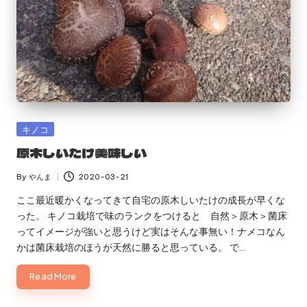
Posted
キノコ
in
原木しいたけ美味しい
By
やんま
2020-03-21
Posted
by
ここ最近暖かくなってきて自宅の原木しいたけの成長が早くな
った。 キノコ栽培で味のランクをつけると 自然＞原木＞菌床
ってイメージが強いと思うけど実はそんな事無い！ナメコなん
かは菌床栽培のほうが天然に勝ると思っている。 で…
Read More