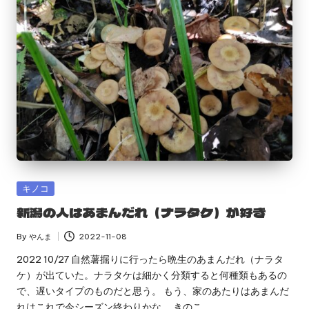
Posted
キノコ
in
新潟の人はあまんだれ（ナラタケ）が好き
By
やんま
2022-11-08
Posted
by
2022 10/27 自然薯掘りに行ったら晩生のあまんだれ（ナラタ
ケ）が出ていた。ナラタケは細かく分類すると何種類もあるの
で、遅いタイプのものだと思う。 もう、家のあたりはあまんだ
れはこれで今シーズン終わりかな。 きのこ…