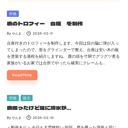
Posted
狩猟
in
鹿のトロフィー 台座 を制作
By
やんま
2026-02-11
Posted
by
台座付きのトロフィーを制作します。今回は目の脇に弾が入っ
てしまったので、形をグラインダーで整え、台座は安い木の板
を塗装する過程を紹介しますね。 鹿の頭を寸胴でグツグツ煮る
家族がいるお家では台所でやったら確実にクレームも…
Read More
Posted
狩猟
猟犬
in
鹿獲ったけど足に冷水が…
By
やんま
2026-02-10
Posted
by
＜動画あり＞ 今日も大雪猪狙い 前回、鹿を獲った場所と同じ。