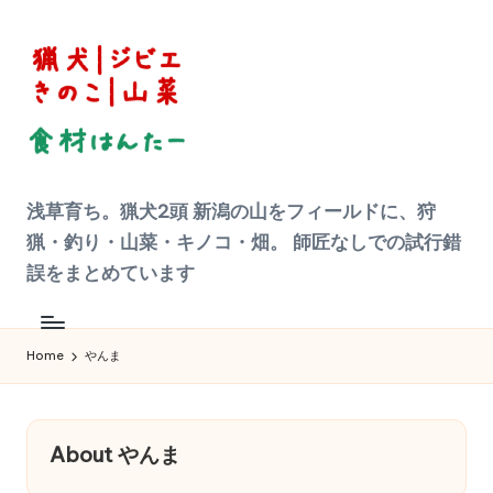
Skip
to
content
狩
浅草育ち。猟犬2頭 新潟の山をフィールドに、狩
猟
|
猟・釣り・山菜・キノコ・畑。 師匠なしでの試行錯
ジ
ビ
誤をまとめています
エ
料
理
食
材
Home
やんま
ハ
ン
タ
ー
へ
の
About やんま
道