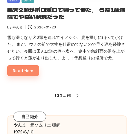
in
猟犬2頭がボロボロで帰ってきた。 うな1歳病
院でやばい状況だった
By
やんま
2026-01-23
Posted
by
雪も深くなり犬2頭を連れてイノシシ、鹿を探しに山へでかけ
た。 まだ、ウナの前で大物を仕留めてないので早く猟を経験さ
せたい。今回は田んぼ道の奥へ奥へ、途中で急斜面の沢を上が
って行くと蓮が走り出した。よし！予想通りの場所で犬…
Read More
投
1
2
3
…
96
NEXT
稿
PAGE
の
自己紹介
ペ
やんま
元ソムリエ 猟師
1976/8/10