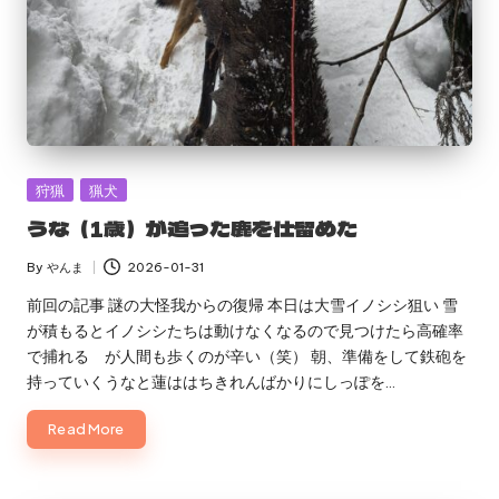
Posted
狩猟
猟犬
in
うな（1歳）が追った鹿を仕留めた
By
やんま
2026-01-31
Posted
by
前回の記事 謎の大怪我からの復帰 本日は大雪イノシシ狙い 雪
が積もるとイノシシたちは動けなくなるので見つけたら高確率
で捕れる が人間も歩くのが辛い（笑） 朝、準備をして鉄砲を
持っていくうなと蓮ははちきれんばかりにしっぽを…
Read More