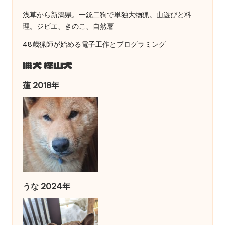
ー
浅草から新潟県。一銃二狗で単独大物猟。山遊びと料
ジ
理。ジビエ、きのこ、自然薯
送
48歳猟師が始める電子工作とプログラミング
り
猟犬 梓山犬
蓮 2018年
うな 2024年