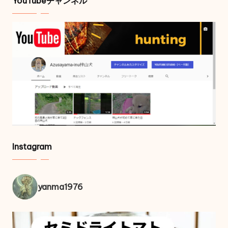
YouTubeチャンネル
Instagram
yanma1976