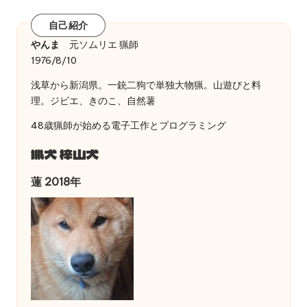
自己紹介
やんま
元ソムリエ 猟師
1976/8/10
浅草から新潟県。一銃二狗で単独大物猟。山遊びと料
理。ジビエ、きのこ、自然薯
48歳猟師が始める電子工作とプログラミング
猟犬 梓山犬
蓮 2018年