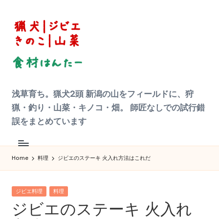
Skip
to
content
狩
浅草育ち。猟犬2頭 新潟の山をフィールドに、狩
猟
|
猟・釣り・山菜・キノコ・畑。 師匠なしでの試行錯
ジ
ビ
誤をまとめています
エ
料
理
食
材
Home
料理
ジビエのステーキ 火入れ方法はこれだ
ハ
ン
タ
ー
Posted
へ
ジビエ料理
料理
の
in
ジビエのステーキ 火入れ
道