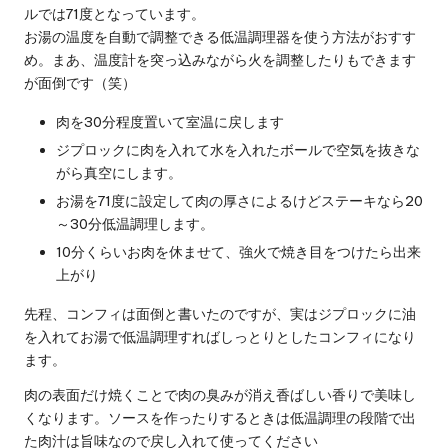
ルでは71度となっています。
お湯の温度を自動で調整できる低温調理器を使う方法がおすす
め。まあ、温度計を突っ込みながら火を調整したりもできます
が面倒です（笑）
肉を30分程度置いて室温に戻します
ジプロックに肉を入れて水を入れたボールで空気を抜きな
がら真空にします。
お湯を71度に設定して肉の厚さによるけどステーキなら20
～30分低温調理します。
10分くらいお肉を休ませて、強火で焼き目をつけたら出来
上がり
先程、コンフィは面倒と書いたのですが、実はジプロックに油
を入れてお湯で低温調理すればしっとりとしたコンフィになり
ます。
肉の表面だけ焼くことで肉の臭みが消え香ばしい香りで美味し
くなります。ソースを作ったりするときは低温調理の段階で出
た肉汁は旨味なので戻し入れて使ってください