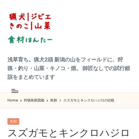
Skip
to
content
狩
浅草育ち。猟犬2頭 新潟の山をフィールドに、狩
猟
|
猟・釣り・山菜・キノコ・畑。 師匠なしでの試行錯
ジ
ビ
誤をまとめています
エ
料
理
食
材
Home
狩猟鳥獣図鑑
鳥類
スズガモとキンクロハジロの比較
ハ
ン
タ
ー
Posted
へ
鳥類
の
in
スズガモとキンクロハジロ
道