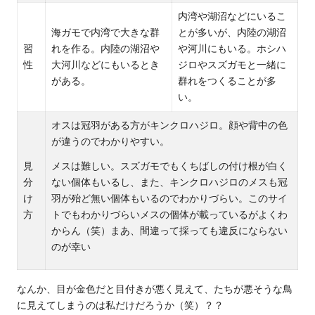
内湾や湖沼などにいるこ
海ガモで内湾で大きな群
とが多いが、内陸の湖沼
習
れを作る。内陸の湖沼や
や河川にもいる。ホシハ
性
大河川などにもいるとき
ジロやスズガモと一緒に
がある。
群れをつくることが多
い。
オスは冠羽がある方がキンクロハジロ。顔や背中の色
が違うのでわかりやすい。
見
メスは難しい。スズガモでもくちばしの付け根が白く
分
ない個体もいるし、また、キンクロハジロのメスも冠
け
羽が殆ど無い個体もいるのでわかりづらい。
このサイ
方
ト
でもわかりづらいメスの個体が載っているがよくわ
からん（笑）まあ、間違って採っても違反にならない
のが幸い
なんか、目が金色だと目付きが悪く見えて、たちが悪そうな鳥
に見えてしまうのは私だけだろうか（笑）？？