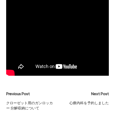
Post
Previous Post
Next Post
navigation
クローゼット用のガンロッカ
心療内科を予約しました
ー 分解収納について