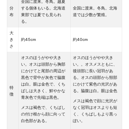
全国に渡来。冬鳥。越夏
分
する個体もいる。北海道
全国に渡来。冬鳥。北海
布
東部では夏でも見られ
道では少数が繁殖。
る。
大
き
約45cm
約40cm
さ
オスのほうがやや大き
オスのほうがやや大き
い。オスは頭部から胸部
い。。オスメスともに、
にかけてと尾部の周辺が
後頭部に長い冠羽があ
黒色で背中が灰色で脇腹
る。オスの頭部から頸部
は白。眼は金色で、くち
にかけて紫色の光沢があ
特
ばしは大きく、鮮やかな
る。脇腹は白。眼は金色
徴
青灰色で先端は黒色。
メスは褐色で顔に光沢が
メスは褐色で、くちばし
なく冠羽はオスよりも短
の付け根から顔に向って
く、くちばしもより黒っ
白色部がある。
ぽい。