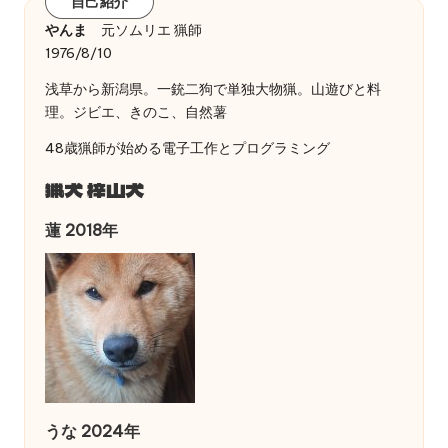
自己紹介
やんま
元ソムリエ 猟師
1976/8/10
浅草から新潟県。一銃二狗で単独大物猟。山遊びと料
理。ジビエ、きのこ、自然薯
48歳猟師が始める電子工作とプログラミング
猟犬 梓山犬
蓮 2018年
うな 2024年