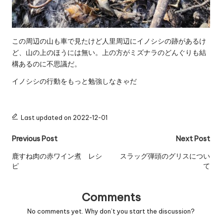
この周辺の山も車で見たけど人里周辺にイノシシの跡があるけ
ど、山の上のほうには無い。上の方がミズナラのどんぐりも結
構あるのに不思議だ。
イノシシの行動をもっと勉強しなきゃだ
Last updated on 2022-12-01
Post
Previous Post
Next Post
navigation
鹿すね肉の赤ワイン煮 レシ
スラッグ弾頭のグリスについ
ピ
て
Comments
No comments yet. Why don’t you start the discussion?