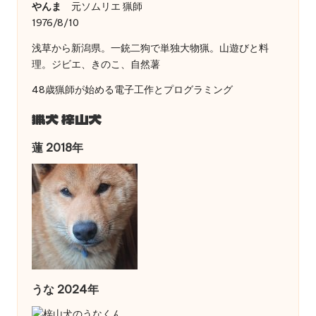
やんま
元ソムリエ 猟師
1976/8/10
浅草から新潟県。一銃二狗で単独大物猟。山遊びと料
理。ジビエ、きのこ、自然薯
48歳猟師が始める電子工作とプログラミング
猟犬 梓山犬
蓮 2018年
うな 2024年