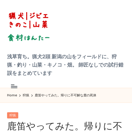
Skip
to
content
狩
浅草育ち。猟犬2頭 新潟の山をフィールドに、狩
猟
|
猟・釣り・山菜・キノコ・畑。 師匠なしでの試行錯
ジ
ビ
誤をまとめています
エ
料
理
食
材
Home
狩猟
鹿笛やってみた。帰りに不可解な鹿の死体
ハ
ン
タ
ー
Posted
へ
狩猟
の
in
鹿笛やってみた。帰りに不
道