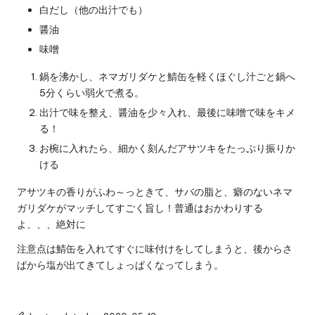
白だし（他の出汁でも）
醤油
味噌
鍋を沸かし、ネマガリダケと鯖缶を軽くほぐし汁ごと鍋へ
5分くらい弱火で煮る。
出汁で味を整え、醤油を少々入れ、最後に味噌で味をキメ
る！
お椀に入れたら、細かく刻んだアサツキをたっぷり振りか
ける
アサツキの香りがふわ～っときて、サバの脂と、癖のないネマ
ガリダケがマッチしてすごく旨し！普通はおかわりする
よ、、、絶対に
注意点は鯖缶を入れてすぐに味付けをしてしまうと、後からさ
ばから塩が出てきてしょっぱくなってしまう。