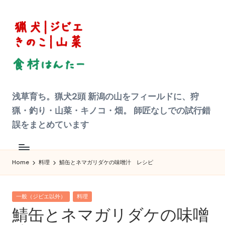
Skip
to
content
狩
浅草育ち。猟犬2頭 新潟の山をフィールドに、狩
猟
|
猟・釣り・山菜・キノコ・畑。 師匠なしでの試行錯
ジ
ビ
誤をまとめています
エ
料
理
食
材
Home
料理
鯖缶とネマガリダケの味噌汁 レシピ
ハ
ン
タ
ー
Posted
へ
一般（ジビエ以外）
料理
の
in
鯖缶とネマガリダケの味噌
道