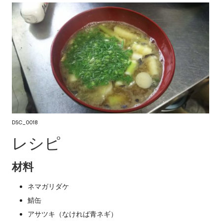
DSC_0018
レシピ
材料
ネマガリダケ
鯖缶
アサツキ（なければ青ネギ）