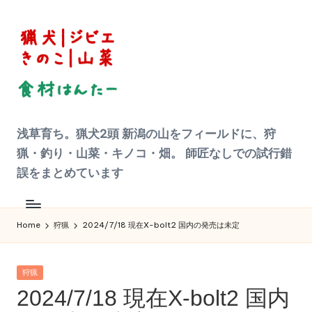
Skip
to
content
狩
浅草育ち。猟犬2頭 新潟の山をフィールドに、狩
猟
|
猟・釣り・山菜・キノコ・畑。 師匠なしでの試行錯
ジ
ビ
誤をまとめています
エ
料
理
食
材
Home
狩猟
2024/7/18 現在X-bolt2 国内の発売は未定
ハ
ン
タ
ー
Posted
へ
狩猟
の
in
2024/7/18 現在X-bolt2 国内
道