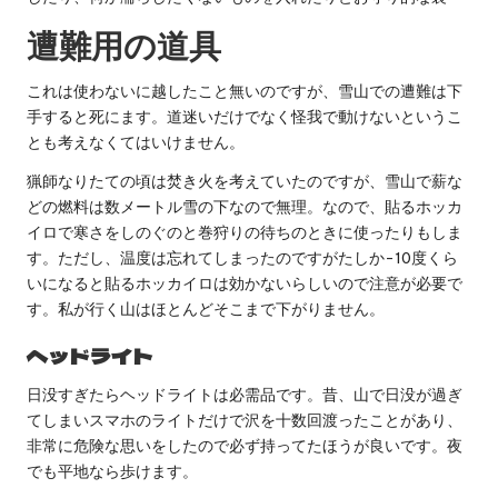
遭難用の道具
これは使わないに越したこと無いのですが、雪山での遭難は下
手すると死にます。道迷いだけでなく怪我で動けないというこ
とも考えなくてはいけません。
猟師なりたての頃は焚き火を考えていたのですが、雪山で薪な
どの燃料は数メートル雪の下なので無理。なので、貼るホッカ
イロで寒さをしのぐのと巻狩りの待ちのときに使ったりもしま
す。ただし、温度は忘れてしまったのですがたしか-10度くら
いになると貼るホッカイロは効かないらしいので注意が必要で
す。私が行く山はほとんどそこまで下がりません。
ヘッドライト
日没すぎたらヘッドライトは必需品です。昔、山で日没が過ぎ
てしまいスマホのライトだけで沢を十数回渡ったことがあり、
非常に危険な思いをしたので必ず持ってたほうが良いです。夜
でも平地なら歩けます。