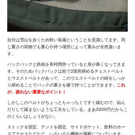
自分は雪山を歩くため軽い装備ということを意識してます。同
じ重さの荷物でも重心や持つ場所によって重みが全然違いま
す。
バックパックと鉄砲を長時間持っていると肩が痛くなってきま
す。そのためバックパックは前で2箇所締めるチェストベルト
とウエストベルトがあって、このウエストベルトの紐をしっか
り締めることでバックの重さを腰で持つことができます。
これ
が、疲れない重要なポイント！
しかしこのベルトがちょっとちゃっちくてすぐ緩むので、結ん
だりして緩まないような工夫をしている。まあ3200円だからこ
のくらいはしょうがない。
ストックを固定、テントを固定、サイドポケット、飲料のホー
スアクセスなどなど、いろいろな機能が満載についています。