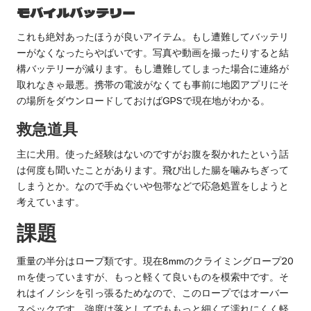
モバイルバッテリー
これも絶対あったほうが良いアイテム。もし遭難してバッテリ
ーがなくなったらやばいです。写真や動画を撮ったりすると結
構バッテリーが減ります。もし遭難してしまった場合に連絡が
取れなきゃ最悪。携帯の電波がなくても事前に地図アプリにそ
の場所をダウンロードしておけばGPSで現在地がわかる。
救急道具
主に犬用。使った経験はないのですがお腹を裂かれたという話
は何度も聞いたことがあります。飛び出した腸を噛みちぎって
しまうとか。なので手ぬぐいや包帯などで応急処置をしようと
考えています。
課題
重量の半分はロープ類です。現在8mmのクライミングロープ20
ｍを使っていますが、もっと軽くて良いものを模索中です。そ
れはイノシシを引っ張るためなので、このロープではオーバー
スペックです。強度は落としてでももっと細くて濡れにくく軽