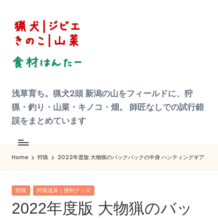
Skip
to
content
狩
浅草育ち。猟犬2頭 新潟の山をフィールドに、狩
猟
|
猟・釣り・山菜・キノコ・畑。 師匠なしでの試行錯
ジ
ビ
誤をまとめています
エ
料
理
食
材
Home
狩猟
2022年度版 大物猟のバックパックの中身 ハンティングギア
ハ
ン
タ
ー
Posted
へ
狩猟
狩猟道具｜便利グッズ
の
in
2022年度版 大物猟のバッ
道