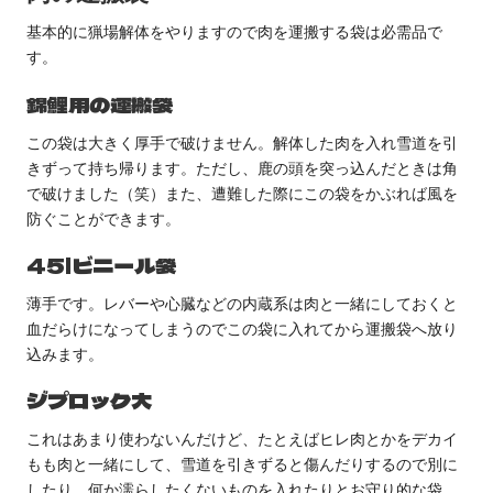
基本的に猟場解体をやりますので肉を運搬する袋は必需品で
す。
錦鯉用の運搬袋
この袋は大きく厚手で破けません。解体した肉を入れ雪道を引
きずって持ち帰ります。ただし、鹿の頭を突っ込んだときは角
で破けました（笑）また、遭難した際にこの袋をかぶれば風を
防ぐことができます。
45lビニール袋
薄手です。レバーや心臓などの内蔵系は肉と一緒にしておくと
血だらけになってしまうのでこの袋に入れてから運搬袋へ放り
込みます。
ジプロック大
これはあまり使わないんだけど、たとえばヒレ肉とかをデカイ
もも肉と一緒にして、雪道を引きずると傷んだりするので別に
したり、何か濡らしたくないものを入れたりとお守り的な袋