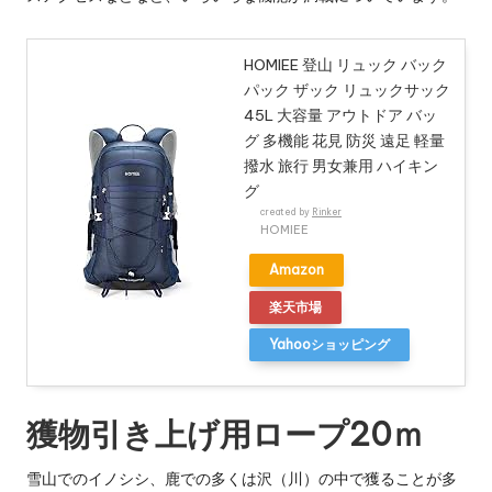
HOMIEE 登山 リュック バック
パック ザック リュックサック
45L 大容量 アウトドア バッ
グ 多機能 花見 防災 遠足 軽量
撥水 旅行 男女兼用 ハイキン
グ
created by
Rinker
HOMIEE
Amazon
楽天市場
Yahooショッピング
獲物引き上げ用ロープ20ｍ
雪山でのイノシシ、鹿での多くは沢（川）の中で獲ることが多