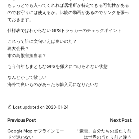
ちょっとでも入ってくれれば居場所が特定できる可能性がある
のでお守りには使えるか。比較の動画があるのでリンクを張っ
ておきます。
仕様表ではわからない GPSトラッカーのチェックポイント
これって誰に文句いえば良いのだ？
猟友会長？
市の鳥獣害担当者？
もう何年もまともなGPSを猟犬につけられない状態
なんとかして欲しい
海外で良いものがあったら輸入元になりたいな
Last updated on 2023-01-24
Post
Previous Post
Next Post
navigation
Google Map オフラインモー
「豪雪」自分たちの当たり前
ドで迷わない
は世界の当たり前と違う