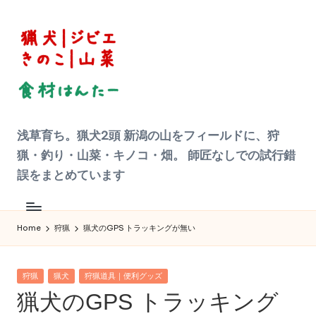
Skip
to
content
狩
浅草育ち。猟犬2頭 新潟の山をフィールドに、狩
猟
|
猟・釣り・山菜・キノコ・畑。 師匠なしでの試行錯
ジ
ビ
誤をまとめています
エ
料
理
食
材
Home
狩猟
猟犬のGPS トラッキングが無い
ハ
ン
タ
ー
Posted
へ
狩猟
猟犬
狩猟道具｜便利グッズ
の
in
猟犬のGPS トラッキング
道