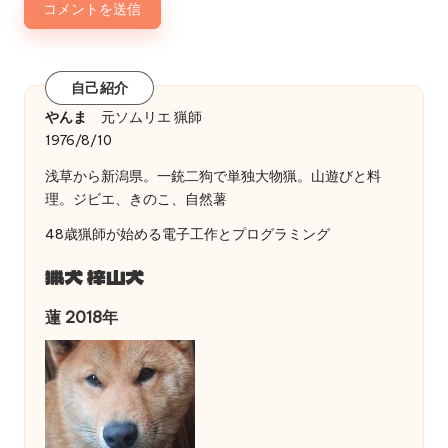
自己紹介
やんま
元ソムリエ 猟師
1976/8/10
浅草から新潟県。一銃二狗で単独大物猟。山遊びと料
理。ジビエ、きのこ、自然薯
48歳猟師が始める電子工作とプログラミング
猟犬 梓山犬
蓮 2018年