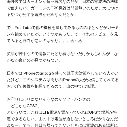
海外製ではガーミンが超～有名なのだが、日本の電波法の法律
で使えない。ガーミンのGPS機器は問題無いのだが、犬につけ
るやつが発する電波がだめなんだとか。
で、You Tubeで他の機種を探してみるもののほとんどがガーミ
ンを勧めていたが、いくつかあった。で、それのレビューを見
てみると評判が悪いのばかり。。。あ～あ
英語が苦手なので情報にたどり着けないだけかもしれんが、な
かなか良いのが見つからない。
日本ではiPhoneのairtagを使って迷子犬対策をしている人がい
たけど、このシステムは周りのiPhoneの人が受信してくれてる
おかげで位置を把握できるので、山の中では無理。
お守り代わりになりそうなのがソフトバンクの
「どこかなGPS2」
というやつ。これはLTE電波が繋がっていればGPSで場所が特
定できるらしい。山の中は電波が通じないところばかりなんだ
よなー。でも、何日も帰ってこないときには電波のある場所に