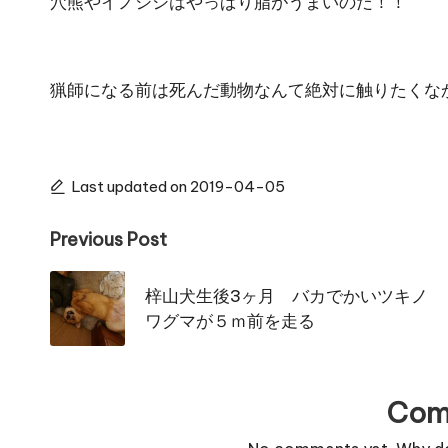
穴熊やイノシシはやっぱり脂がうまいのだ！！
猟師になる前は死んだ動物なんて絶対に触りたくな
Last updated on 2019-04-05
Post
Previous Post
navigation
梓山犬生後3ヶ月 バカでかいツキノ
ワグマが５ｍ前を走る
Com