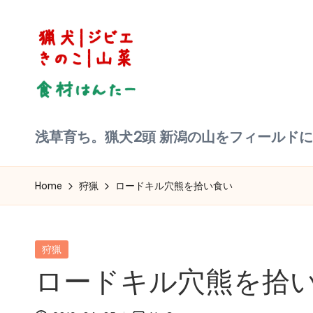
Skip
to
content
狩
浅草育ち。猟犬2頭 新潟の山をフィールド
猟
|
ジ
ビ
Home
狩猟
ロードキル穴熊を拾い食い
エ
料
理
食
材
Posted
狩猟
ハ
in
ン
ロードキル穴熊を拾
タ
ー
へ