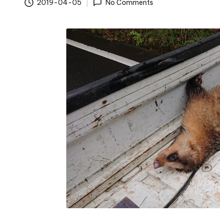
の
2019-04-05
No Comments
道