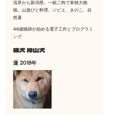
浅草から新潟県。一銃二狗で単独大物
猟。山遊びと料理。ジビエ、きのこ、自
然薯
48歳猟師が始める電子工作とプログラミ
ング
猟犬 梓山犬
蓮 2018年